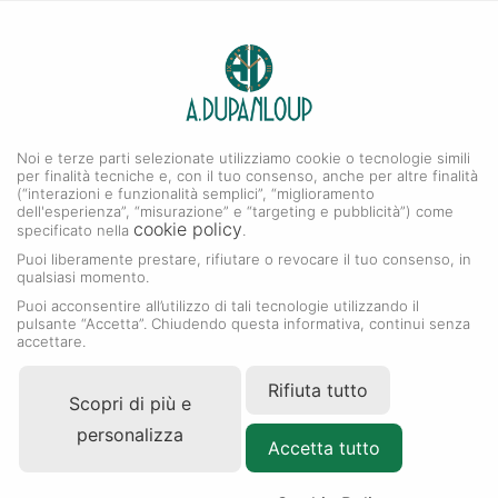
0
A. DUPANLOUP
Gioielleria Dupanloup
MEIRA T
Noi e terze parti selezionate utilizziamo cookie o tecnologie simili
per finalità tecniche e, con il tuo consenso, anche per altre finalità
(“interazioni e funzionalità semplici”, “miglioramento
dell'esperienza”, “misurazione” e “targeting e pubblicità”) come
La bellezza della natura e il fermento di New York City
cookie policy
specificato nella
.
si fondono nell'opera di Meira Tugendhaft; la designer
Puoi liberamente prestare, rifiutare o revocare il tuo consenso, in
del marchio di alta gioielleria Meira T. Meira è una
qualsiasi momento.
donna vivace che vive per creare e progettare alta
Puoi acconsentire all’utilizzo di tali tecnologie utilizzando il
pulsante “Accetta”. Chiudendo questa informativa, continui senza
gioielleria. La sua collezione riflette la sua educazione
accettare.
europea (Germania e Belgio), il suo amore per la moda
Rifiuta tutto
e la sua passione per i viaggi nel mondo.
Scopri di più e
personalizza
Accetta tutto