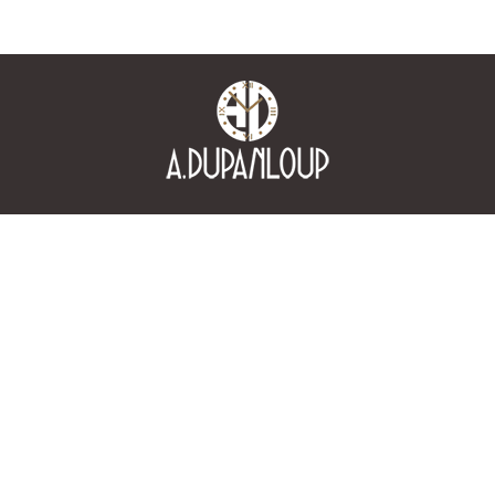
Piazza S. Pertini, 44 - 17100 Savona
Tel. e Fax:
019 850 608
Whatsapp:
327 3614500
Email:
info@dupanloup.it
P.IVA 00099520090