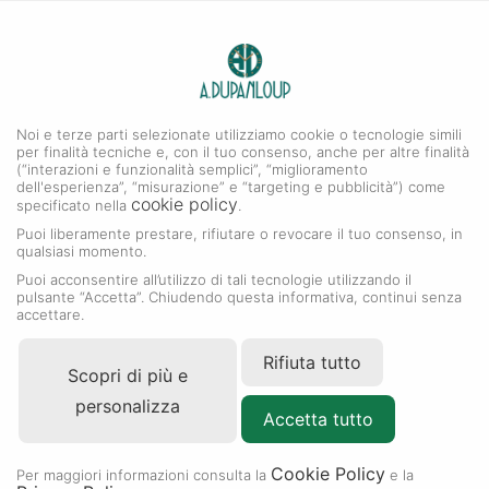
0
A. DUPANLOUP
ACCESSO PER EFFETTUARE ACQUISTI
Noi e terze parti selezionate utilizziamo cookie o tecnologie simili
ACQUISTA ONLINE
per finalità tecniche e, con il tuo consenso, anche per altre finalità
(“interazioni e funzionalità semplici”, “miglioramento
dell'esperienza”, “misurazione” e “targeting e pubblicità”) come
CON
cookie policy
specificato nella
.
Puoi liberamente prestare, rifiutare o revocare il tuo consenso, in
qualsiasi momento.
A. DUPANLOUP -
Puoi acconsentire all’utilizzo di tali tecnologie utilizzando il
pulsante “Accetta”. Chiudendo questa informativa, continui senza
OROLOGERIA E
accettare.
GIOIELLERIA
Rifiuta tutto
Scopri di più e
personalizza
Accetta tutto
Cookie Policy
Per maggiori informazioni consulta la
e la