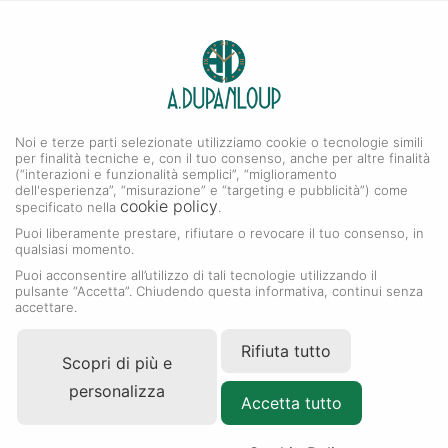
0
A. DUPANLOUP
Menu
Noi e terze parti selezionate utilizziamo cookie o tecnologie simili
Accessori Rolex
per finalità tecniche e, con il tuo consenso, anche per altre finalità
(“interazioni e funzionalità semplici”, “miglioramento
dell'esperienza”, “misurazione” e “targeting e pubblicità”) come
cookie policy
specificato nella
.
Puoi liberamente prestare, rifiutare o revocare il tuo consenso, in
qualsiasi momento.
Puoi acconsentire all’utilizzo di tali tecnologie utilizzando il
pulsante “Accetta”. Chiudendo questa informativa, continui senza
accettare.
Rifiuta tutto
Scopri di più e
personalizza
Accetta tutto