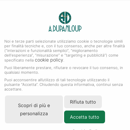
0
A. DUPANLOUP
Menu
Noi e terze parti selezionate utilizziamo cookie o tecnologie simili
Nuovi modelli 2026
per finalità tecniche e, con il tuo consenso, anche per altre finalità
(“interazioni e funzionalità semplici”, “miglioramento
dell'esperienza”, “misurazione” e “targeting e pubblicità”) come
cookie policy
specificato nella
.
Puoi liberamente prestare, rifiutare o revocare il tuo consenso, in
qualsiasi momento.
Puoi acconsentire all’utilizzo di tali tecnologie utilizzando il
pulsante “Accetta”. Chiudendo questa informativa, continui senza
accettare.
Rifiuta tutto
Scopri di più e
personalizza
Accetta tutto