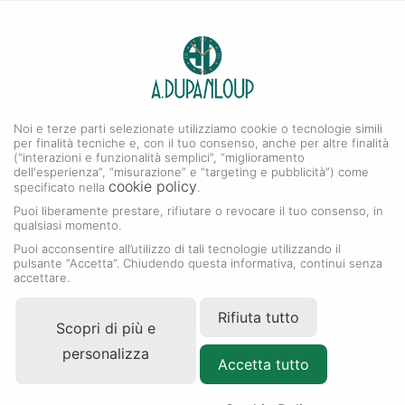
0
A. DUPANLOUP
Menu
Noi e terze parti selezionate utilizziamo cookie o tecnologie simili
Accessori Rolex
per finalità tecniche e, con il tuo consenso, anche per altre finalità
(“interazioni e funzionalità semplici”, “miglioramento
dell'esperienza”, “misurazione” e “targeting e pubblicità”) come
cookie policy
specificato nella
.
Puoi liberamente prestare, rifiutare o revocare il tuo consenso, in
qualsiasi momento.
Puoi acconsentire all’utilizzo di tali tecnologie utilizzando il
pulsante “Accetta”. Chiudendo questa informativa, continui senza
accettare.
Rifiuta tutto
Scopri di più e
personalizza
Accetta tutto