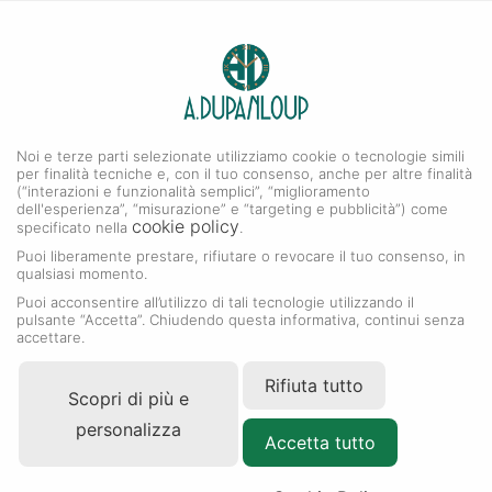
0
A. DUPANLOUP
Menu
Noi e terze parti selezionate utilizziamo cookie o tecnologie simili
Accessori Rolex
per finalità tecniche e, con il tuo consenso, anche per altre finalità
(“interazioni e funzionalità semplici”, “miglioramento
dell'esperienza”, “misurazione” e “targeting e pubblicità”) come
cookie policy
specificato nella
.
Puoi liberamente prestare, rifiutare o revocare il tuo consenso, in
qualsiasi momento.
Puoi acconsentire all’utilizzo di tali tecnologie utilizzando il
pulsante “Accetta”. Chiudendo questa informativa, continui senza
accettare.
Rifiuta tutto
Scopri di più e
personalizza
Accetta tutto