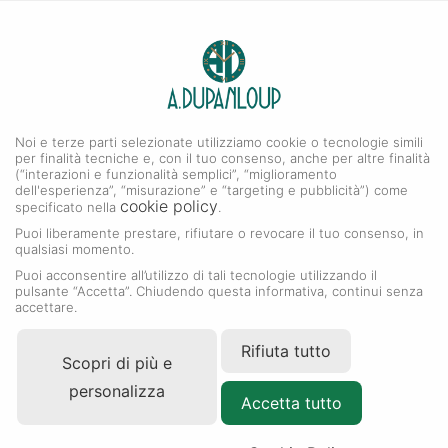
0
A. DUPANLOUP
Menu
Noi e terze parti selezionate utilizziamo cookie o tecnologie simili
Accessori Rolex
per finalità tecniche e, con il tuo consenso, anche per altre finalità
(“interazioni e funzionalità semplici”, “miglioramento
dell'esperienza”, “misurazione” e “targeting e pubblicità”) come
cookie policy
specificato nella
.
Puoi liberamente prestare, rifiutare o revocare il tuo consenso, in
qualsiasi momento.
Puoi acconsentire all’utilizzo di tali tecnologie utilizzando il
pulsante “Accetta”. Chiudendo questa informativa, continui senza
accettare.
Rifiuta tutto
Scopri di più e
personalizza
Accetta tutto