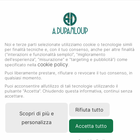
0
A. DUPANLOUP
Menu
Noi e terze parti selezionate utilizziamo cookie o tecnologie simili
Collezione Cosmograph Daytona
per finalità tecniche e, con il tuo consenso, anche per altre finalità
(“interazioni e funzionalità semplici”, “miglioramento
dell'esperienza”, “misurazione” e “targeting e pubblicità”) come
cookie policy
specificato nella
.
Puoi liberamente prestare, rifiutare o revocare il tuo consenso, in
qualsiasi momento.
Puoi acconsentire all’utilizzo di tali tecnologie utilizzando il
pulsante “Accetta”. Chiudendo questa informativa, continui senza
accettare.
Rifiuta tutto
Scopri di più e
personalizza
Accetta tutto