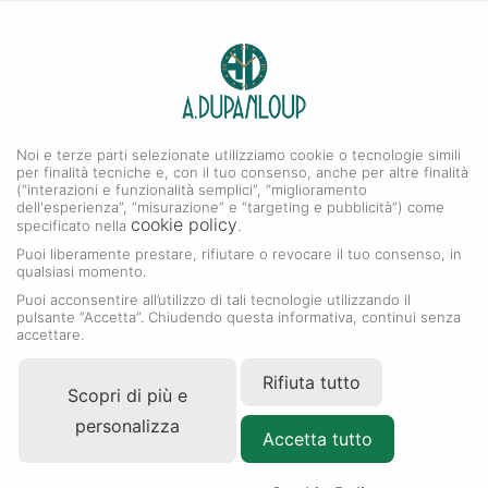
0
A. DUPANLOUP
Menu
Noi e terze parti selezionate utilizziamo cookie o tecnologie simili
Collezione Cosmograph Daytona
per finalità tecniche e, con il tuo consenso, anche per altre finalità
(“interazioni e funzionalità semplici”, “miglioramento
dell'esperienza”, “misurazione” e “targeting e pubblicità”) come
cookie policy
specificato nella
.
Puoi liberamente prestare, rifiutare o revocare il tuo consenso, in
qualsiasi momento.
Puoi acconsentire all’utilizzo di tali tecnologie utilizzando il
pulsante “Accetta”. Chiudendo questa informativa, continui senza
accettare.
Rifiuta tutto
Scopri di più e
personalizza
Accetta tutto