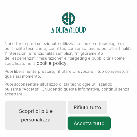
0
A. DUPANLOUP
Menu
Noi e terze parti selezionate utilizziamo cookie o tecnologie simili
Collezione Cosmograph Daytona
per finalità tecniche e, con il tuo consenso, anche per altre finalità
(“interazioni e funzionalità semplici”, “miglioramento
dell'esperienza”, “misurazione” e “targeting e pubblicità”) come
cookie policy
specificato nella
.
Puoi liberamente prestare, rifiutare o revocare il tuo consenso, in
qualsiasi momento.
Puoi acconsentire all’utilizzo di tali tecnologie utilizzando il
pulsante “Accetta”. Chiudendo questa informativa, continui senza
accettare.
Rifiuta tutto
Scopri di più e
personalizza
Accetta tutto