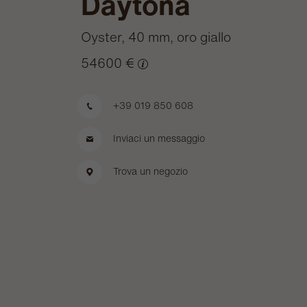
Daytona
Oyster, 40 mm, oro giallo
54600 €
+39 019 850 608
Inviaci un messaggio
Trova un negozio