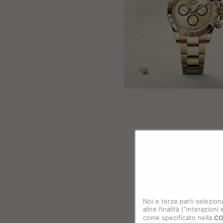
Noi e terze parti selezion
altre finalità (“interazion
co
come specificato nella