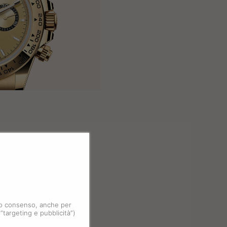
 tuo consenso, anche per
 “targeting e pubblicità”)