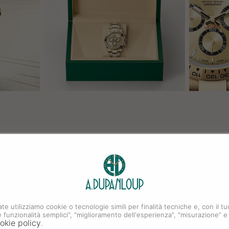
ate utilizziamo cookie o tecnologie simili per finalità tecniche e, con il
i e funzionalità semplici”, “miglioramento dell'esperienza”, “misurazione” e
okie policy
.