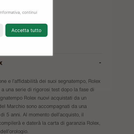
informativa, continui
Accetta tutto
x
one e l’affidabilità dei suoi segnatempo, Rolex
a una serie di rigorosi test dopo la fase di
egnatempo Rolex nuovi acquistati da un
o del Marchio sono accompagnati da una
di 5 anni. Al momento dell’acquisto, il
compilerà e daterà la carta di garanzia Rolex,
 dell’orologio.