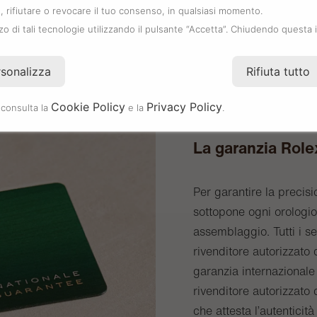
 rifiutare o revocare il tuo consenso, in qualsiasi momento.
zzo di tali tecnologie utilizzando il pulsante “Accetta”. Chiudendo questa 
rsonalizza
Rifiuta tutto
Cookie Policy
Privacy Policy
 consulta la
e la
.
La garanzia Role
Per garantire la precisi
sottopone ogni orologio 
assemblaggio. Tutti i s
rivenditore autorizzat
garanzia internazionale 
rivenditore autorizzato 
che attesta l’autenticità