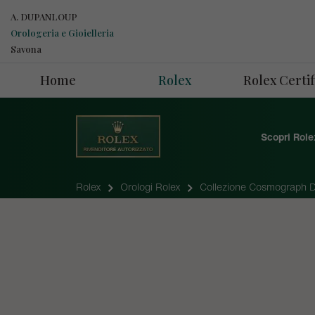
A. DUPANLOUP
Orologeria e Gioielleria
Savona
Home
Rolex
Rolex Cert
Scopri Role
Rolex
Orologi Rolex
Collezione Cosmograph 