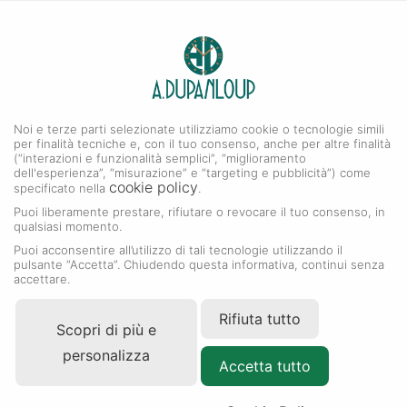
0
A. DUPANLOUP
Menu
Noi e terze parti selezionate utilizziamo cookie o tecnologie simili
Collezione Cosmograph Daytona
per finalità tecniche e, con il tuo consenso, anche per altre finalità
(“interazioni e funzionalità semplici”, “miglioramento
dell'esperienza”, “misurazione” e “targeting e pubblicità”) come
cookie policy
specificato nella
.
Puoi liberamente prestare, rifiutare o revocare il tuo consenso, in
qualsiasi momento.
Puoi acconsentire all’utilizzo di tali tecnologie utilizzando il
pulsante “Accetta”. Chiudendo questa informativa, continui senza
accettare.
Rifiuta tutto
Scopri di più e
personalizza
Accetta tutto