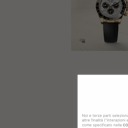
Noi e terze parti selezion
altre finalità (“interazion
co
come specificato nella