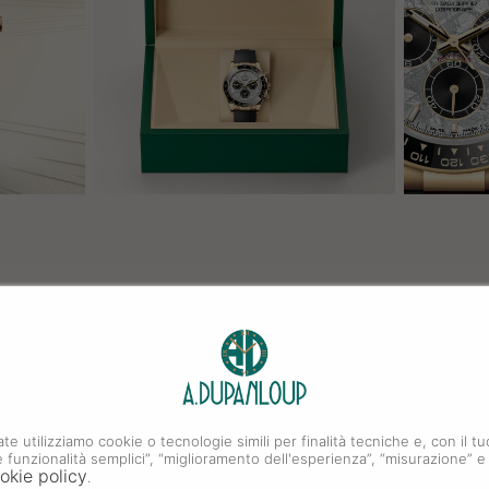
ate utilizziamo cookie o tecnologie simili per finalità tecniche e, con il
i e funzionalità semplici”, “miglioramento dell'esperienza”, “misurazione” e
okie policy
.