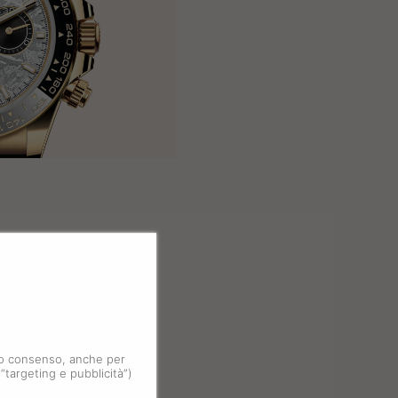
 tuo consenso, anche per
 “targeting e pubblicità”)