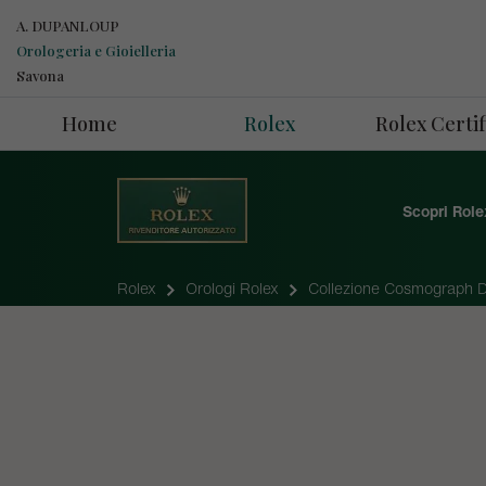
A. DUPANLOUP
Orologeria e Gioielleria
Savona
Home
Rolex
Rolex Cert
Scopri Role
Rolex
Orologi Rolex
Collezione Cosmograph 