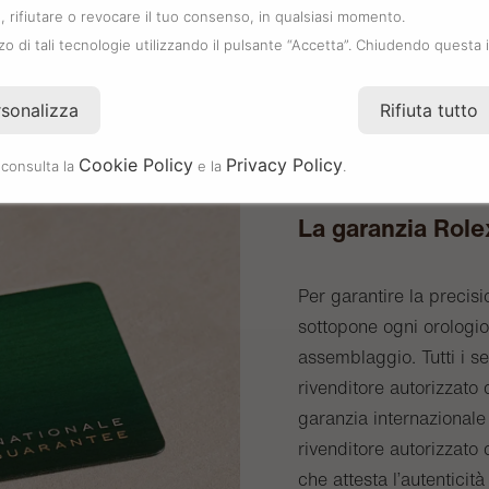
 rifiutare o revocare il tuo consenso, in qualsiasi momento.
zzo di tali tecnologie utilizzando il pulsante “Accetta”. Chiudendo questa 
rsonalizza
Rifiuta tutto
Cookie Policy
Privacy Policy
 consulta la
e la
.
La garanzia Role
Per garantire la precisi
sottopone ogni orologio 
assemblaggio. Tutti i s
rivenditore autorizzat
garanzia internazionale 
rivenditore autorizzato 
che attesta l’autenticità