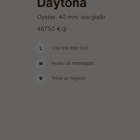
Daytona
Oyster, 40 mm, oro giallo
46750 €
+39 019 850 608
Inviaci un messaggio
Trova un negozio