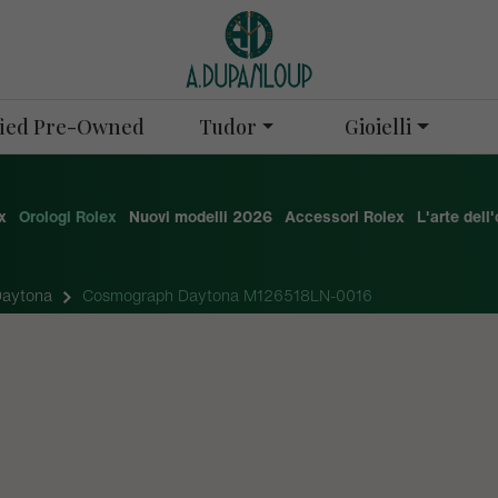
Tudor
Gioielli
ified Pre-Owned
x
Orologi Rolex
Nuovi modelli 2026
Accessori Rolex
L'arte dell
Daytona
Cosmograph Daytona M126518LN-0016