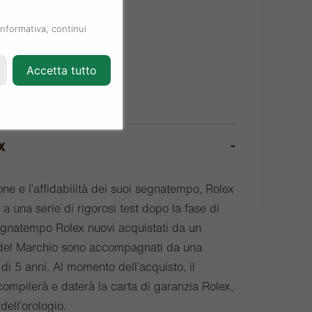
informativa, continui
Accetta tutto
x
one e l’affidabilità dei suoi segnatempo, Rolex
a una serie di rigorosi test dopo la fase di
egnatempo Rolex nuovi acquistati da un
o del Marchio sono accompagnati da una
di 5 anni. Al momento dell’acquisto, il
compilerà e daterà la carta di garanzia Rolex,
 dell’orologio.