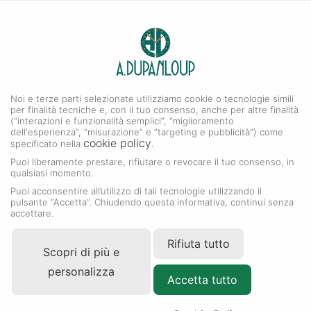
0
A. DUPANLOUP
Menu
Noi e terze parti selezionate utilizziamo cookie o tecnologie simili
Collezione GMT-Master II
per finalità tecniche e, con il tuo consenso, anche per altre finalità
(“interazioni e funzionalità semplici”, “miglioramento
dell'esperienza”, “misurazione” e “targeting e pubblicità”) come
cookie policy
specificato nella
.
Puoi liberamente prestare, rifiutare o revocare il tuo consenso, in
qualsiasi momento.
Puoi acconsentire all’utilizzo di tali tecnologie utilizzando il
pulsante “Accetta”. Chiudendo questa informativa, continui senza
accettare.
Rifiuta tutto
Scopri di più e
personalizza
Accetta tutto