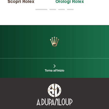
Scopri Rolex
Orologi Rolex
Nu
Torna all'inizio