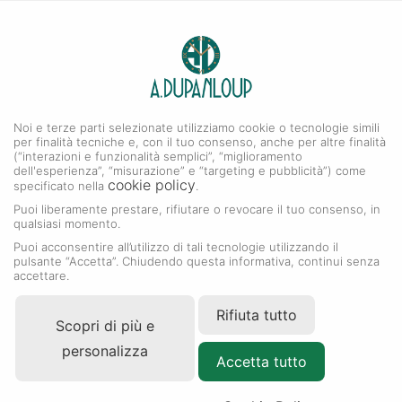
0
A. DUPANLOUP
Menu
Noi e terze parti selezionate utilizziamo cookie o tecnologie simili
Collezione GMT-Master II
per finalità tecniche e, con il tuo consenso, anche per altre finalità
(“interazioni e funzionalità semplici”, “miglioramento
dell'esperienza”, “misurazione” e “targeting e pubblicità”) come
cookie policy
specificato nella
.
Puoi liberamente prestare, rifiutare o revocare il tuo consenso, in
qualsiasi momento.
Puoi acconsentire all’utilizzo di tali tecnologie utilizzando il
pulsante “Accetta”. Chiudendo questa informativa, continui senza
accettare.
Rifiuta tutto
Scopri di più e
personalizza
Accetta tutto