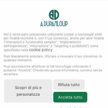
0
A. DUPANLOUP
Menu
Noi e terze parti selezionate utilizziamo cookie o tecnologie simili
Collezione GMT-Master II
per finalità tecniche e, con il tuo consenso, anche per altre finalità
(“interazioni e funzionalità semplici”, “miglioramento
dell'esperienza”, “misurazione” e “targeting e pubblicità”) come
cookie policy
specificato nella
.
Puoi liberamente prestare, rifiutare o revocare il tuo consenso, in
qualsiasi momento.
Puoi acconsentire all’utilizzo di tali tecnologie utilizzando il
pulsante “Accetta”. Chiudendo questa informativa, continui senza
accettare.
Rifiuta tutto
Scopri di più e
personalizza
Accetta tutto