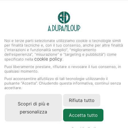
0
A. DUPANLOUP
Menu
Noi e terze parti selezionate utilizziamo cookie o tecnologie simili
Collezione Land-Dweller
per finalità tecniche e, con il tuo consenso, anche per altre finalità
(“interazioni e funzionalità semplici”, “miglioramento
dell'esperienza”, “misurazione” e “targeting e pubblicità”) come
cookie policy
specificato nella
.
Puoi liberamente prestare, rifiutare o revocare il tuo consenso, in
qualsiasi momento.
Puoi acconsentire all’utilizzo di tali tecnologie utilizzando il
pulsante “Accetta”. Chiudendo questa informativa, continui senza
accettare.
Rifiuta tutto
Scopri di più e
personalizza
Accetta tutto