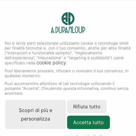
0
A. DUPANLOUP
Menu
Noi e terze parti selezionate utilizziamo cookie o tecnologie simili
Collezione Sky-Dweller
per finalità tecniche e, con il tuo consenso, anche per altre finalità
(“interazioni e funzionalità semplici”, “miglioramento
dell'esperienza”, “misurazione” e “targeting e pubblicità”) come
cookie policy
specificato nella
.
Puoi liberamente prestare, rifiutare o revocare il tuo consenso, in
qualsiasi momento.
Puoi acconsentire all’utilizzo di tali tecnologie utilizzando il
pulsante “Accetta”. Chiudendo questa informativa, continui senza
accettare.
Rifiuta tutto
Scopri di più e
personalizza
Accetta tutto