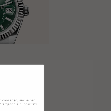
 tuo consenso, anche per
 “targeting e pubblicità”)