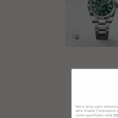
Noi e terze parti selezion
altre finalità (“interazion
co
come specificato nella