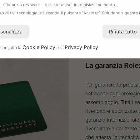
 rifiutare o revocare il tuo consenso, in qualsiasi momento.
zzo di tali tecnologie utilizzando il pulsante “Accetta”. Chiudendo questa 
rsonalizza
Rifiuta tutto
Cookie Policy
Privacy Policy
 consulta la
e la
.
La garanzia Role
Per garantire la precisi
sottopone ogni orologio 
assemblaggio. Tutti i s
rivenditore autorizzat
garanzia internazionale 
rivenditore autorizzato 
che attesta l’autenticità