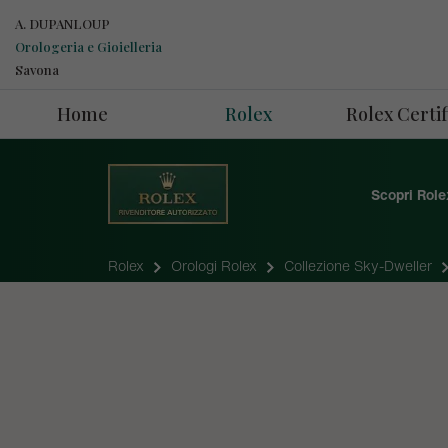
A. DUPANLOUP
Orologeria e Gioielleria
Savona
Home
Rolex
Rolex Cert
Scopri Role
Rolex
Orologi Rolex
Collezione Sky-Dweller