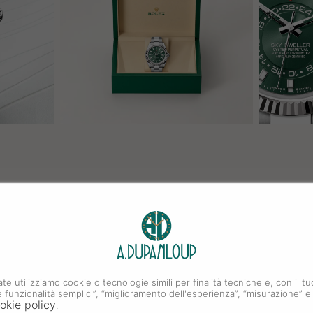
ate utilizziamo cookie o tecnologie simili per finalità tecniche e, con il
i e funzionalità semplici”, “miglioramento dell'esperienza”, “misurazione” e
okie policy
.