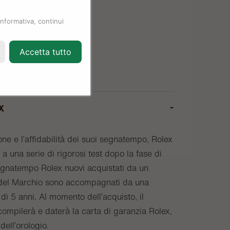
informativa, continui
Accetta tutto
x
one e l’affidabilità dei suoi segnatempo, Rolex
a una serie di rigorosi test dopo la fase di
egnatempo Rolex nuovi acquistati da un
o del Marchio sono accompagnati da una
di 5 anni. Al momento dell’acquisto, il
compilerà e daterà la carta di garanzia Rolex,
 dell’orologio.