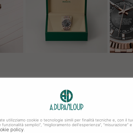
ate utilizziamo cookie o tecnologie simili per finalità tecniche e, con il
i e funzionalità semplici”, “miglioramento dell'esperienza”, “misurazione” e
okie policy
.