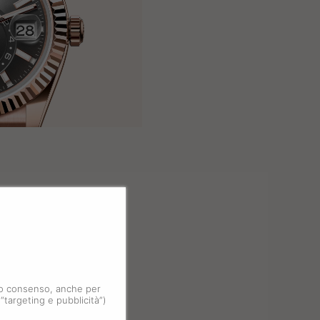
 tuo consenso, anche per
 “targeting e pubblicità”)