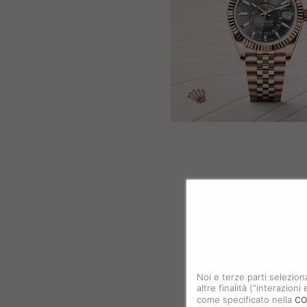
Noi e terze parti selezion
altre finalità (“interazion
co
come specificato nella