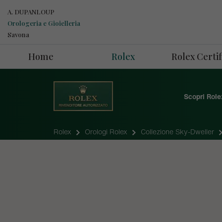
A. DUPANLOUP
Orologeria e Gioielleria
Savona
Home
Rolex
Rolex Cert
Scopri Role
Rolex
Orologi Rolex
Collezione Sky-Dweller