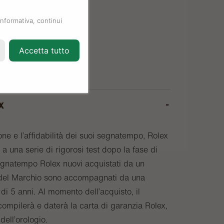
informativa, continui
Accetta tutto
x
one e l’affidabilità dei suoi segnatempo, Rolex
a una serie di rigorosi test dopo la fase di
egnatempo Rolex nuovi acquistati da un
o del Marchio sono accompagnati da una
di 5 anni. Al momento dell’acquisto, il
compilerà e daterà la carta di garanzia Rolex,
 dell’orologio.