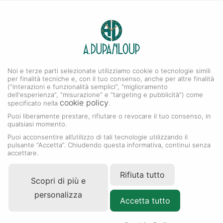
0
A. DUPANLOUP
Menu
Noi e terze parti selezionate utilizziamo cookie o tecnologie simili
Collezione Submariner
per finalità tecniche e, con il tuo consenso, anche per altre finalità
(“interazioni e funzionalità semplici”, “miglioramento
dell'esperienza”, “misurazione” e “targeting e pubblicità”) come
cookie policy
specificato nella
.
Puoi liberamente prestare, rifiutare o revocare il tuo consenso, in
qualsiasi momento.
Puoi acconsentire all’utilizzo di tali tecnologie utilizzando il
pulsante “Accetta”. Chiudendo questa informativa, continui senza
accettare.
Rifiuta tutto
Scopri di più e
personalizza
Accetta tutto