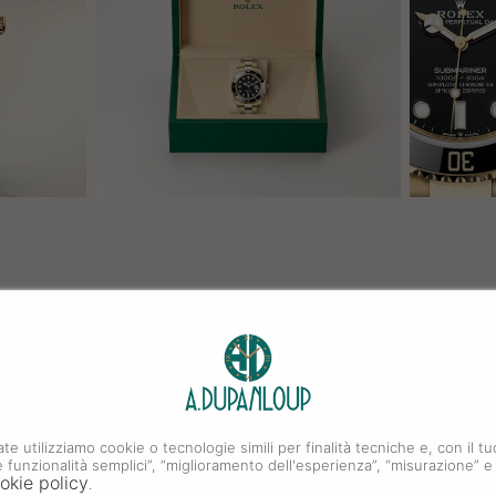
ate utilizziamo cookie o tecnologie simili per finalità tecniche e, con il
i e funzionalità semplici”, “miglioramento dell'esperienza”, “misurazione” e
okie policy
.