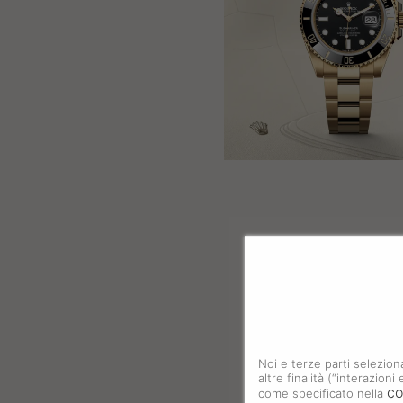
Noi e terze parti selezion
altre finalità (“interazion
co
come specificato nella