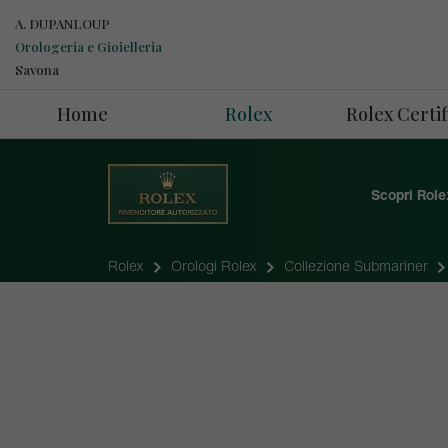
A. DUPANLOUP
Orologeria e Gioielleria
Savona
Home
Rolex
Rolex Cert
Scopri Role
Rolex
Orologi Rolex
Collezione Submariner