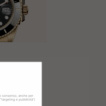
 tuo consenso, anche per
 “targeting e pubblicità”)