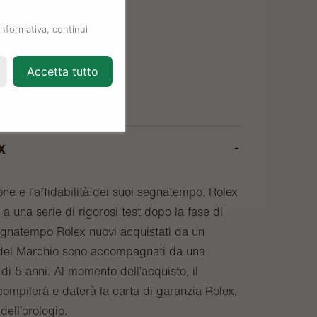
informativa, continui
Accetta tutto
x
one e l’affidabilità dei suoi segnatempo, Rolex
a una serie di rigorosi test dopo la fase di
egnatempo Rolex nuovi acquistati da un
o del Marchio sono accompagnati da una
di 5 anni. Al momento dell’acquisto, il
compilerà e daterà la carta di garanzia Rolex,
 dell’orologio.