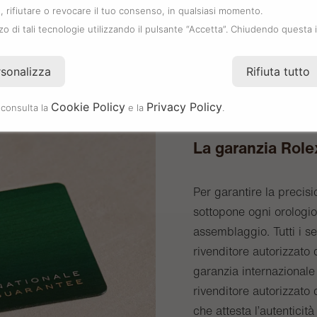
 rifiutare o revocare il tuo consenso, in qualsiasi momento.
zzo di tali tecnologie utilizzando il pulsante “Accetta”. Chiudendo questa 
rsonalizza
Rifiuta tutto
Cookie Policy
Privacy Policy
 consulta la
e la
.
La garanzia Role
Per garantire la precisi
sottopone ogni orologio 
assemblaggio. Tutti i s
rivenditore autorizzat
garanzia internazionale 
rivenditore autorizzato 
che attesta l’autenticità