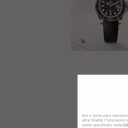
Noi e terze parti selezion
altre finalità (“interazion
co
come specificato nella