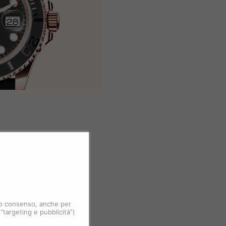
 tuo consenso, anche per
 “targeting e pubblicità”)