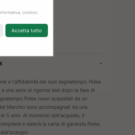
informativa, continui
Accetta tutto
x
one e l’affidabilità dei suoi segnatempo, Rolex
a una serie di rigorosi test dopo la fase di
egnatempo Rolex nuovi acquistati da un
o del Marchio sono accompagnati da una
di 5 anni. Al momento dell’acquisto, il
compilerà e daterà la carta di garanzia Rolex,
 dell’orologio.