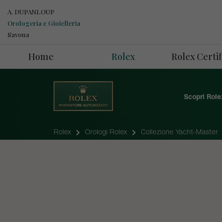
A. DUPANLOUP
Orologeria e Gioielleria
Savona
Home
Rolex
Rolex Cert
Scopri Role
Rolex
Orologi Rolex
Collezione Yacht-Master