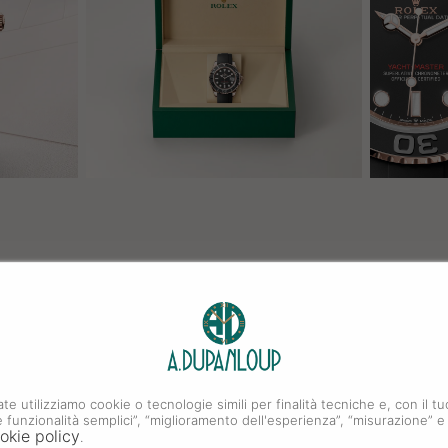
ate utilizziamo cookie o tecnologie simili per finalità tecniche e, con il
i e funzionalità semplici”, “miglioramento dell'esperienza”, “misurazione” e
okie policy
.