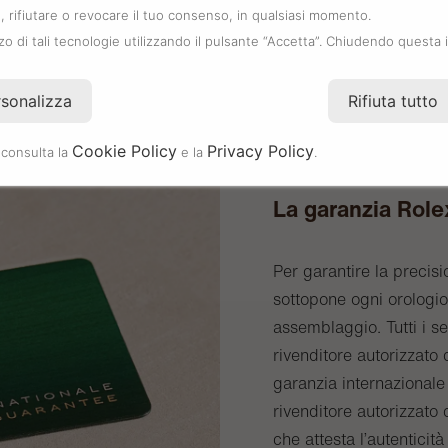
 rifiutare o revocare il tuo consenso, in qualsiasi momento.
zzo di tali tecnologie utilizzando il pulsante “Accetta”. Chiudendo questa 
rsonalizza
Rifiuta tutto
Cookie Policy
Privacy Policy
 consulta la
e la
.
La garanzia Role
Per garantire la precisi
sottopone ogni orologio 
assemblaggio. Tutti i s
rivenditore autorizzat
garanzia internazionale 
rivenditore autorizzato 
che attesta l’autenticità