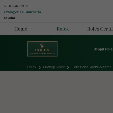
A. DUPANLOUP
Orologeria e Gioielleria
Savona
Home
Rolex
Rolex Cert
Scopri Role
Rolex
Orologi Rolex
Collezione Yacht-Master