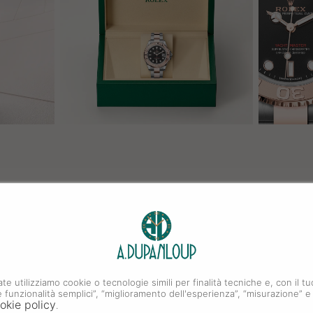
ate utilizziamo cookie o tecnologie simili per finalità tecniche e, con il
i e funzionalità semplici”, “miglioramento dell'esperienza”, “misurazione” e
okie policy
.