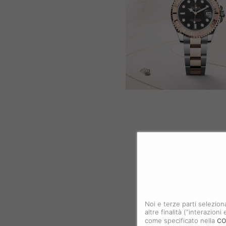
Noi e terze parti selezion
altre finalità (“interazion
co
come specificato nella