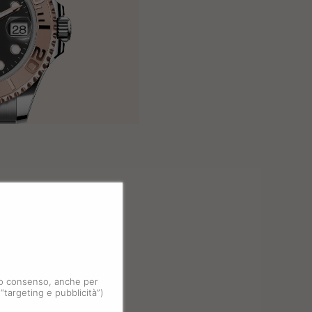
 tuo consenso, anche per
 “targeting e pubblicità”)