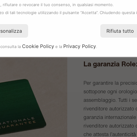
 rifiutare o revocare il tuo consenso, in qualsiasi momento.
zzo di tali tecnologie utilizzando il pulsante “Accetta”. Chiudendo questa 
rsonalizza
Rifiuta tutto
Cookie Policy
Privacy Policy
 consulta la
e la
.
La garanzia Role
Per garantire la precisi
sottopone ogni orologio 
assemblaggio. Tutti i s
rivenditore autorizzat
garanzia internazionale 
rivenditore autorizzato 
che attesta l’autenticità