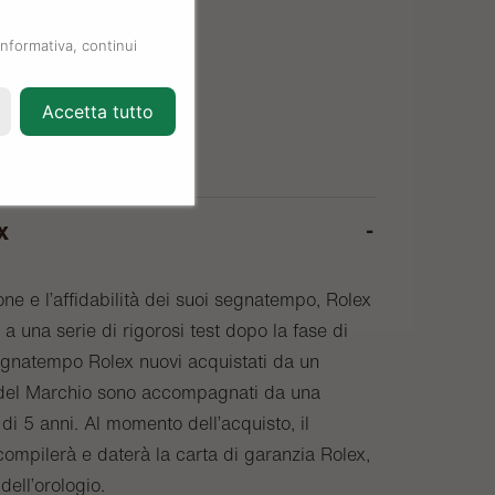
informativa, continui
Accetta tutto
x
one e l’affidabilità dei suoi segnatempo, Rolex
a una serie di rigorosi test dopo la fase di
egnatempo Rolex nuovi acquistati da un
o del Marchio sono accompagnati da una
di 5 anni. Al momento dell’acquisto, il
compilerà e daterà la carta di garanzia Rolex,
 dell’orologio.