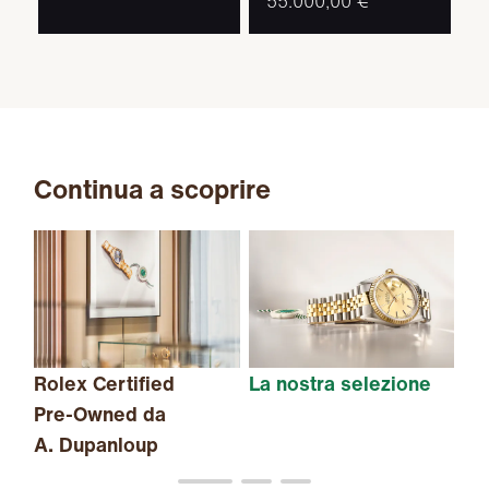
55.000,00 €
Continua a scoprire
Rolex Certified
La nostra selezione
Il
Pre-Owned
da
A. Dupanloup