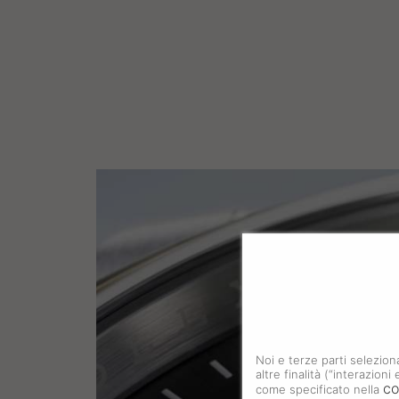
Noi e terze parti selezion
altre finalità (“interazion
co
come specificato nella