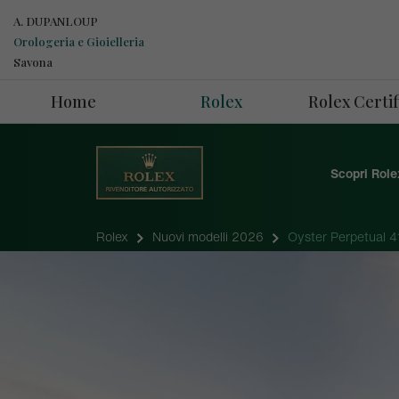
A. DUPANLOUP
Orologeria e Gioielleria
Savona
Home
Rolex
Rolex Cert
Scopri Role
Rolex
Nuovi modelli 2026
Oyster Perpetual 4