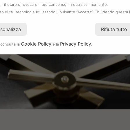
 rifiutare o revocare il tuo consenso, in qualsiasi momento.
zzo di tali tecnologie utilizzando il pulsante “Accetta”. Chiudendo questa 
Play
rsonalizza
Rifiuta tutto
Cookie Policy
Privacy Policy
 consulta la
e la
.
Video