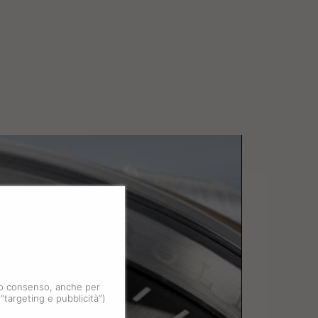
 tuo consenso, anche per
 “targeting e pubblicità”)