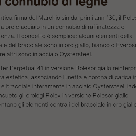
 connubio di leghe
tica firma del Marchio sin dai primi anni ’30, il Role
a oro e acciaio in un connubio di raffinatezza e
tenza. Il concetto è semplice: alcuni elementi della
 e del bracciale sono in oro giallo, bianco o Everos
e altri sono in acciaio Oystersteel.
ter Perpetual 41 in versione Rolesor giallo reinterp
a estetica, associando lunetta e corona di carica i
o e bracciale interamente in acciaio Oystersteel, la
nsueto gli orologi Rolex in versione Rolesor giallo
ntano gli elementi centrali del bracciale in oro giall