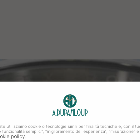
ate utilizziamo cookie o tecnologie simili per finalità tecniche e, con il
i e funzionalità semplici”, “miglioramento dell'esperienza”, “misurazione” e
okie policy
.