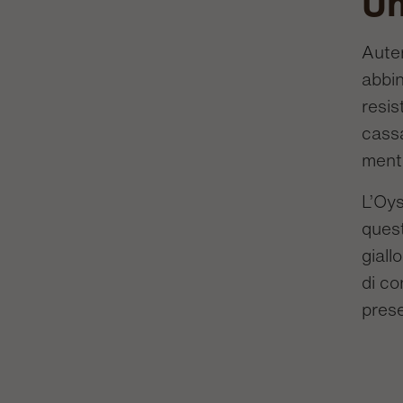
Un
Auten
abbin
resis
cassa
mentr
L’Oys
quest
giall
di co
prese