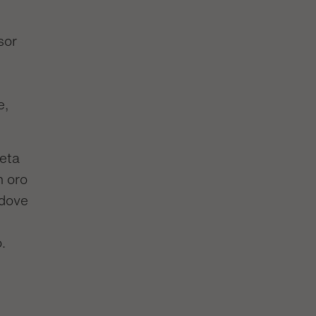
sor
e,
reta
n oro
ddove
o.