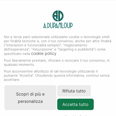
0
A. DUPANLOUP
Menu
Noi e terze parti selezionate utilizziamo cookie o tecnologie simili
Collezione Datejust
per finalità tecniche e, con il tuo consenso, anche per altre finalità
(“interazioni e funzionalità semplici”, “miglioramento
dell'esperienza”, “misurazione” e “targeting e pubblicità”) come
cookie policy
specificato nella
.
Puoi liberamente prestare, rifiutare o revocare il tuo consenso, in
qualsiasi momento.
Puoi acconsentire all’utilizzo di tali tecnologie utilizzando il
pulsante “Accetta”. Chiudendo questa informativa, continui senza
accettare.
Rifiuta tutto
Scopri di più e
personalizza
Accetta tutto