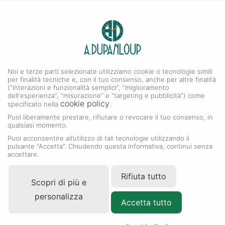
0
A. DUPANLOUP
Menu
Noi e terze parti selezionate utilizziamo cookie o tecnologie simili
Orologi Rolex
per finalità tecniche e, con il tuo consenso, anche per altre finalità
(“interazioni e funzionalità semplici”, “miglioramento
dell'esperienza”, “misurazione” e “targeting e pubblicità”) come
cookie policy
specificato nella
.
Puoi liberamente prestare, rifiutare o revocare il tuo consenso, in
qualsiasi momento.
Puoi acconsentire all’utilizzo di tali tecnologie utilizzando il
pulsante “Accetta”. Chiudendo questa informativa, continui senza
accettare.
Rifiuta tutto
Scopri di più e
personalizza
Accetta tutto