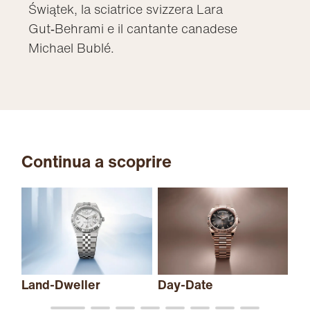
Świątek, la sciatrice svizzera Lara
Gut‑Behrami e il cantante canadese
Michael Bublé.
Continua a scoprire
Sk
Land-Dweller
Day-Date