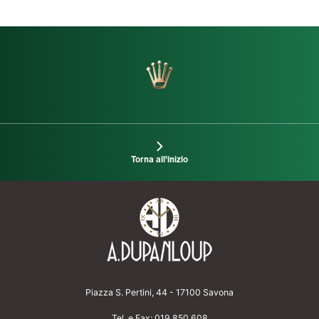
Torna all'inizio
Piazza S. Pertini, 44 - 17100 Savona
Tel. e Fax:
019 850 608