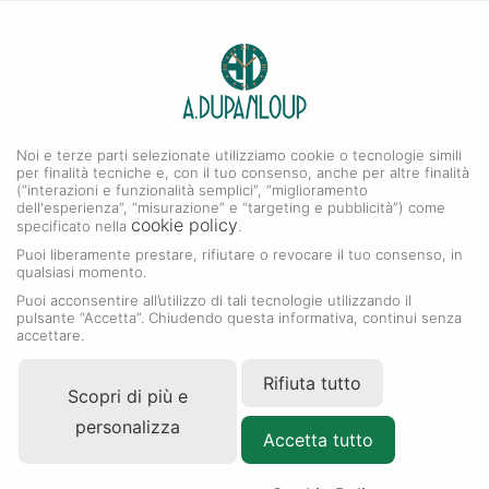
0
A. DUPANLOUP
Menu
Noi e terze parti selezionate utilizziamo cookie o tecnologie simili
Collezione Datejust
per finalità tecniche e, con il tuo consenso, anche per altre finalità
(“interazioni e funzionalità semplici”, “miglioramento
dell'esperienza”, “misurazione” e “targeting e pubblicità”) come
cookie policy
specificato nella
.
Puoi liberamente prestare, rifiutare o revocare il tuo consenso, in
qualsiasi momento.
Puoi acconsentire all’utilizzo di tali tecnologie utilizzando il
pulsante “Accetta”. Chiudendo questa informativa, continui senza
accettare.
Rifiuta tutto
Scopri di più e
personalizza
Accetta tutto