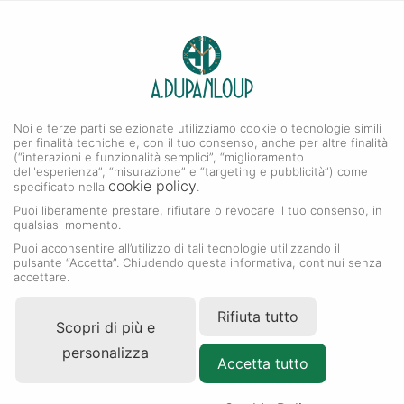
0
A. DUPANLOUP
Menu
Noi e terze parti selezionate utilizziamo cookie o tecnologie simili
Collezione Datejust
per finalità tecniche e, con il tuo consenso, anche per altre finalità
(“interazioni e funzionalità semplici”, “miglioramento
dell'esperienza”, “misurazione” e “targeting e pubblicità”) come
cookie policy
specificato nella
.
Puoi liberamente prestare, rifiutare o revocare il tuo consenso, in
qualsiasi momento.
Puoi acconsentire all’utilizzo di tali tecnologie utilizzando il
pulsante “Accetta”. Chiudendo questa informativa, continui senza
accettare.
Rifiuta tutto
Scopri di più e
personalizza
Accetta tutto