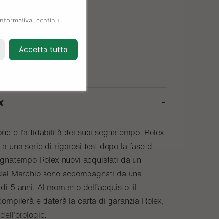
informativa, continui
Accetta tutto
x
one e l’affidabilità dei suoi segnatempo, Rolex
a una serie di rigorosi test dopo la fase di
egnatempo Rolex nuovi acquistati da un
o del Marchio sono accompagnati da una
di 5 anni. Al momento dell’acquisto, il
compilerà e daterà la carta di garanzia Rolex,
 dell’orologio.