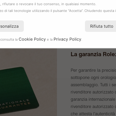
 rifiutare o revocare il tuo consenso, in qualsiasi momento.
zzo di tali tecnologie utilizzando il pulsante “Accetta”. Chiudendo questa 
rsonalizza
Rifiuta tutto
Cookie Policy
Privacy Policy
 consulta la
e la
.
La garanzia Role
Per garantire la precisi
sottopone ogni orologio 
assemblaggio. Tutti i s
rivenditore autorizzat
garanzia internazionale 
rivenditore autorizzato 
che attesta l’autenticità