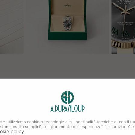
ate utilizziamo cookie o tecnologie simili per finalità tecniche e, con il
i e funzionalità semplici”, “miglioramento dell'esperienza”, “misurazione” e
okie policy
.