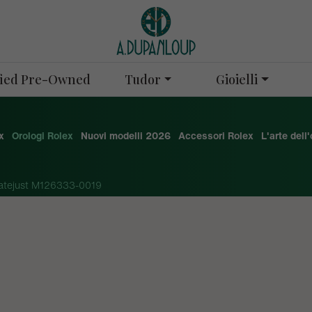
Tudor
Gioielli
ified Pre-Owned
x
Orologi Rolex
Nuovi modelli 2026
Accessori Rolex
L'arte dell
atejust M126333-0019