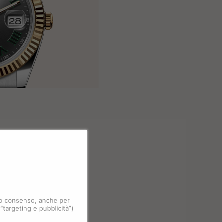
 tuo consenso, anche per
 “targeting e pubblicità”)