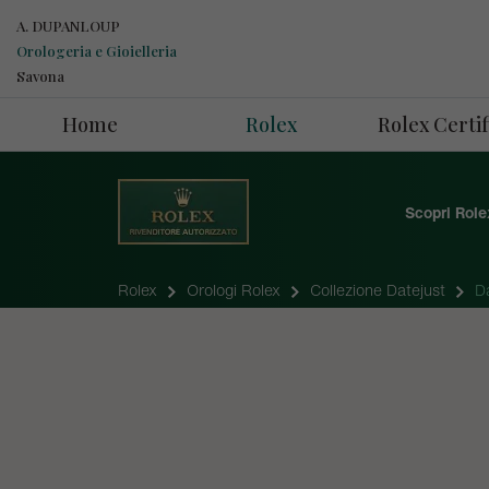
A. DUPANLOUP
Orologeria e Gioielleria
Savona
Home
Rolex
Rolex Cert
Scopri Role
Rolex
Orologi Rolex
Collezione Datejust
D