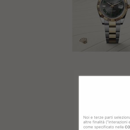
Noi e terze parti selezion
altre finalità (“interazion
co
come specificato nella