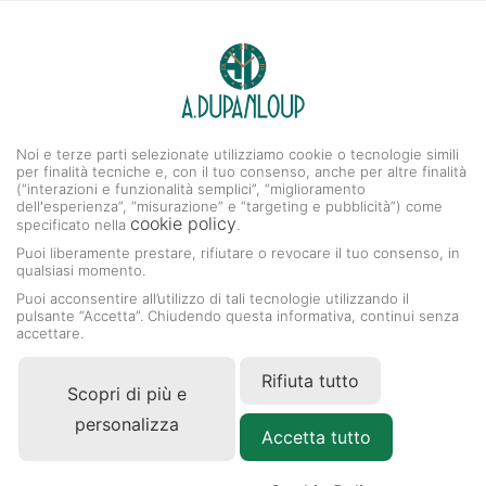
0
A. DUPANLOUP
Menu
Noi e terze parti selezionate utilizziamo cookie o tecnologie simili
Collezione Datejust
per finalità tecniche e, con il tuo consenso, anche per altre finalità
(“interazioni e funzionalità semplici”, “miglioramento
dell'esperienza”, “misurazione” e “targeting e pubblicità”) come
cookie policy
specificato nella
.
Puoi liberamente prestare, rifiutare o revocare il tuo consenso, in
qualsiasi momento.
Puoi acconsentire all’utilizzo di tali tecnologie utilizzando il
pulsante “Accetta”. Chiudendo questa informativa, continui senza
accettare.
Rifiuta tutto
Scopri di più e
personalizza
Accetta tutto