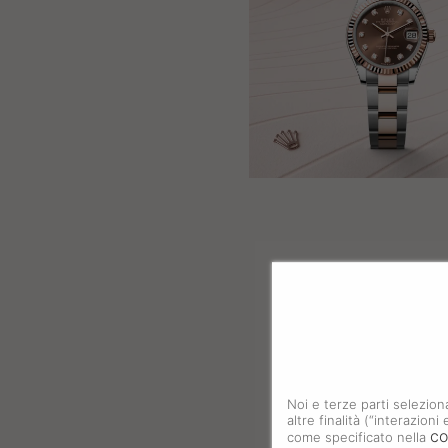
Noi e terze parti selezion
altre finalità (“interazion
co
come specificato nella