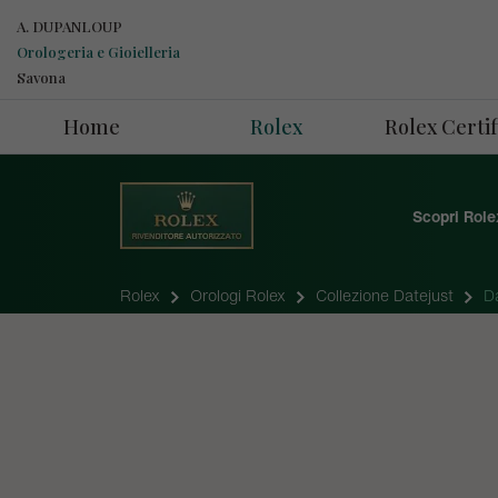
A. DUPANLOUP
Orologeria e Gioielleria
Savona
Home
Rolex
Rolex Cert
Scopri Role
Rolex
Orologi Rolex
Collezione Datejust
D