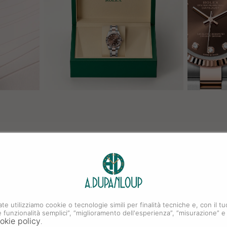
ate utilizziamo cookie o tecnologie simili per finalità tecniche e, con il
i e funzionalità semplici”, “miglioramento dell'esperienza”, “misurazione” e
okie policy
.