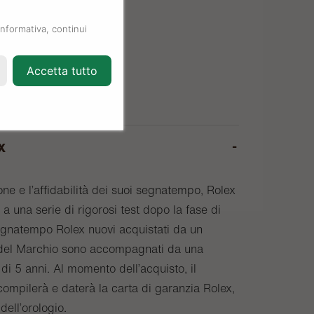
informativa, continui
Accetta tutto
x
one e l’affidabilità dei suoi segnatempo, Rolex
a una serie di rigorosi test dopo la fase di
egnatempo Rolex nuovi acquistati da un
o del Marchio sono accompagnati da una
di 5 anni. Al momento dell’acquisto, il
compilerà e daterà la carta di garanzia Rolex,
 dell’orologio.