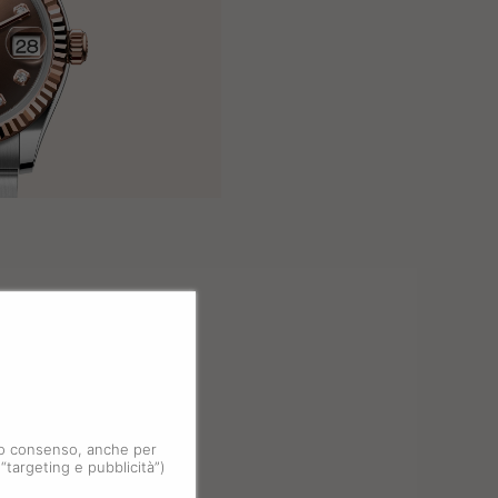
 tuo consenso, anche per
 “targeting e pubblicità”)