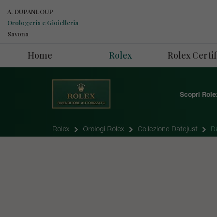
A. DUPANLOUP
Orologeria e Gioielleria
Savona
Home
Rolex
Rolex Cert
Scopri Role
Rolex
Orologi Rolex
Collezione Datejust
D