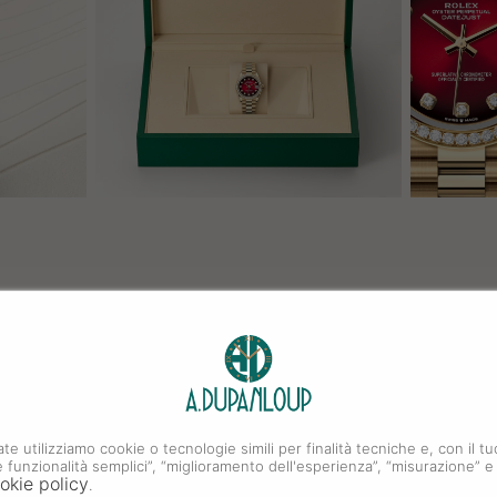
ate utilizziamo cookie o tecnologie simili per finalità tecniche e, con il
i e funzionalità semplici”, “miglioramento dell'esperienza”, “misurazione” e
okie policy
.