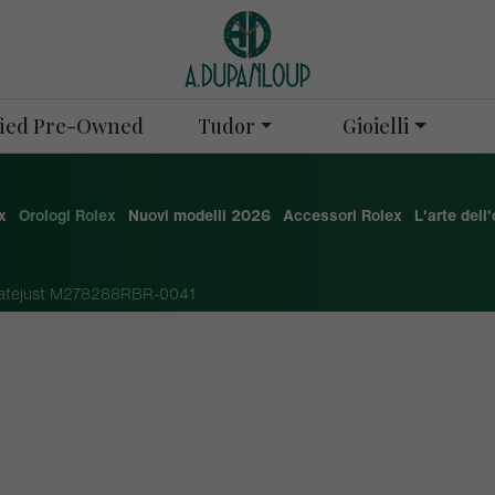
Tudor
Gioielli
ified Pre-Owned
x
Orologi Rolex
Nuovi modelli 2026
Accessori Rolex
L'arte dell
atejust M278288RBR-0041