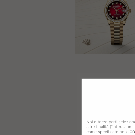
Noi e terze parti selezion
altre finalità (“interazion
co
come specificato nella