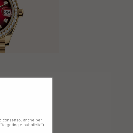
 tuo consenso, anche per
 “targeting e pubblicità”)