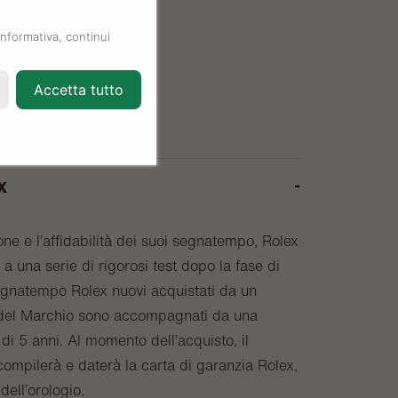
informativa, continui
Accetta tutto
x
one e l’affidabilità dei suoi segnatempo, Rolex
a una serie di rigorosi test dopo la fase di
egnatempo Rolex nuovi acquistati da un
o del Marchio sono accompagnati da una
di 5 anni. Al momento dell’acquisto, il
compilerà e daterà la carta di garanzia Rolex,
 dell’orologio.