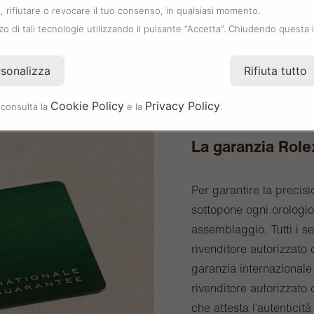
 rifiutare o revocare il tuo consenso, in qualsiasi momento.
zzo di tali tecnologie utilizzando il pulsante “Accetta”. Chiudendo questa 
rsonalizza
Rifiuta tutto
Cookie Policy
Privacy Policy
 consulta la
e la
.
La garanzia Role
Per garantire la precisi
sottopone ogni orologio 
assemblaggio. Tutti i s
rivenditore autorizzat
garanzia internazionale 
rivenditore autorizzato 
che attesta l’autenticità