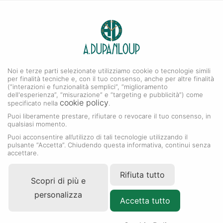
0
A. DUPANLOUP
Menu
Noi e terze parti selezionate utilizziamo cookie o tecnologie simili
Collezione Datejust
per finalità tecniche e, con il tuo consenso, anche per altre finalità
(“interazioni e funzionalità semplici”, “miglioramento
dell'esperienza”, “misurazione” e “targeting e pubblicità”) come
cookie policy
specificato nella
.
Puoi liberamente prestare, rifiutare o revocare il tuo consenso, in
qualsiasi momento.
Puoi acconsentire all’utilizzo di tali tecnologie utilizzando il
pulsante “Accetta”. Chiudendo questa informativa, continui senza
accettare.
Rifiuta tutto
Scopri di più e
personalizza
Accetta tutto