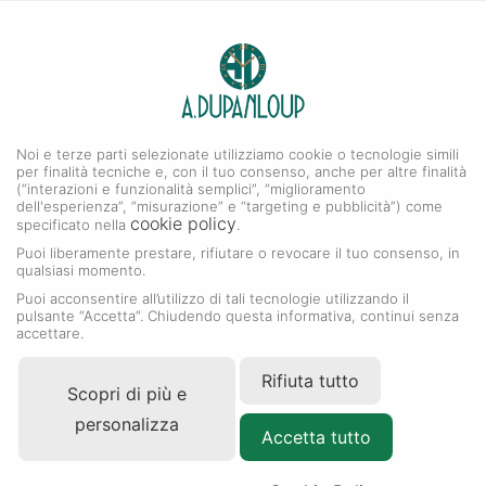
0
A. DUPANLOUP
Menu
Noi e terze parti selezionate utilizziamo cookie o tecnologie simili
Collezione Lady-Datejust
per finalità tecniche e, con il tuo consenso, anche per altre finalità
(“interazioni e funzionalità semplici”, “miglioramento
dell'esperienza”, “misurazione” e “targeting e pubblicità”) come
cookie policy
specificato nella
.
Puoi liberamente prestare, rifiutare o revocare il tuo consenso, in
qualsiasi momento.
Puoi acconsentire all’utilizzo di tali tecnologie utilizzando il
pulsante “Accetta”. Chiudendo questa informativa, continui senza
accettare.
Rifiuta tutto
Scopri di più e
personalizza
Accetta tutto