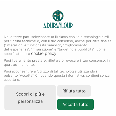
0
A. DUPANLOUP
Menu
Noi e terze parti selezionate utilizziamo cookie o tecnologie simili
Orologi Rolex
per finalità tecniche e, con il tuo consenso, anche per altre finalità
(“interazioni e funzionalità semplici”, “miglioramento
dell'esperienza”, “misurazione” e “targeting e pubblicità”) come
cookie policy
specificato nella
.
Puoi liberamente prestare, rifiutare o revocare il tuo consenso, in
qualsiasi momento.
Puoi acconsentire all’utilizzo di tali tecnologie utilizzando il
pulsante “Accetta”. Chiudendo questa informativa, continui senza
accettare.
Rifiuta tutto
Scopri di più e
personalizza
Accetta tutto