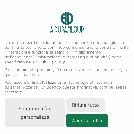
0
A. DUPANLOUP
Menu
Noi e terze parti selezionate utilizziamo cookie o tecnologie simili
Collezione Lady-Datejust
per finalità tecniche e, con il tuo consenso, anche per altre finalità
(“interazioni e funzionalità semplici”, “miglioramento
dell'esperienza”, “misurazione” e “targeting e pubblicità”) come
cookie policy
specificato nella
.
Puoi liberamente prestare, rifiutare o revocare il tuo consenso, in
qualsiasi momento.
Puoi acconsentire all’utilizzo di tali tecnologie utilizzando il
pulsante “Accetta”. Chiudendo questa informativa, continui senza
accettare.
Rifiuta tutto
Scopri di più e
personalizza
Accetta tutto