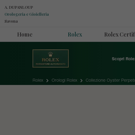
A. DUPANLOUP
Orologeria e Gioielleria
Savona
Home
Rolex
Rolex Cert
Scopri Role
Rolex
Orologi Rolex
Collezione Oyster Perpet