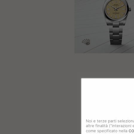
Noi e terze parti selezion
altre finalità (“interazion
co
come specificato nella