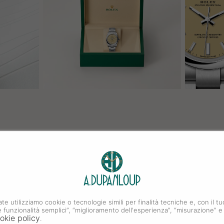
ate utilizziamo cookie o tecnologie simili per finalità tecniche e, con il
i e funzionalità semplici”, “miglioramento dell'esperienza”, “misurazione” e
okie policy
.