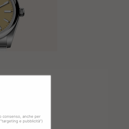
 tuo consenso, anche per
 “targeting e pubblicità”)