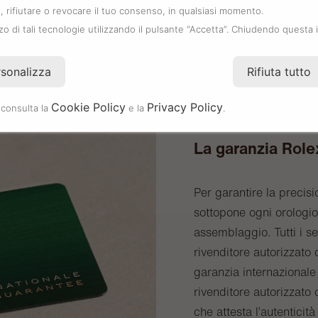
 rifiutare o revocare il tuo consenso, in qualsiasi momento.
zzo di tali tecnologie utilizzando il pulsante “Accetta”. Chiudendo questa 
rsonalizza
Rifiuta tutto
Cookie Policy
Privacy Policy
 consulta la
e la
.
La garanzia Role
Per garantire la precisi
sottopone ogni orologio 
assemblaggio. Tutti i s
rivenditore autorizzat
garanzia internazionale 
rivenditore autorizzato 
che attesta l’autenticità