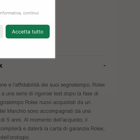
informativa, continui
Accetta tutto
x
one e l’affidabilità dei suoi segnatempo, Rolex
a una serie di rigorosi test dopo la fase di
egnatempo Rolex nuovi acquistati da un
o del Marchio sono accompagnati da una
di 5 anni. Al momento dell’acquisto, il
compilerà e daterà la carta di garanzia Rolex,
 dell’orologio.