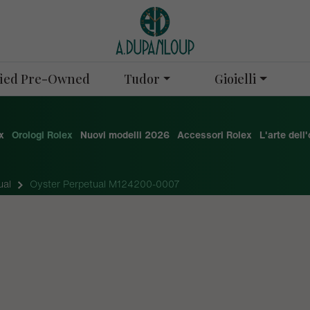
Tudor
Gioielli
ified Pre-Owned
x
Orologi Rolex
Nuovi modelli 2026
Accessori Rolex
L'arte dell
ual
Oyster Perpetual M124200-0007