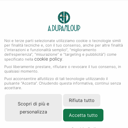
0
A. DUPANLOUP
Menu
Noi e terze parti selezionate utilizziamo cookie o tecnologie simili
Orologi Rolex
per finalità tecniche e, con il tuo consenso, anche per altre finalità
(“interazioni e funzionalità semplici”, “miglioramento
dell'esperienza”, “misurazione” e “targeting e pubblicità”) come
cookie policy
specificato nella
.
Puoi liberamente prestare, rifiutare o revocare il tuo consenso, in
qualsiasi momento.
Puoi acconsentire all’utilizzo di tali tecnologie utilizzando il
pulsante “Accetta”. Chiudendo questa informativa, continui senza
accettare.
Rifiuta tutto
Scopri di più e
personalizza
Accetta tutto