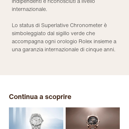
indipendenti e riconosciuti a livello
internazionale.
Lo status di Superlative Chronometer è
simboleggiato dal sigillo verde che
accompagna ogni orologio Rolex insieme a
una garanzia internazionale di cinque anni.
Continua a scoprire
Sk