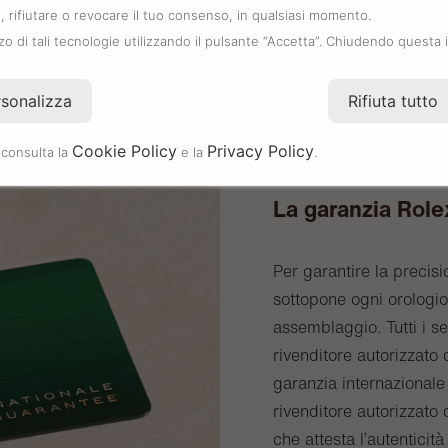
 rifiutare o revocare il tuo consenso, in qualsiasi momento.
zzo di tali tecnologie utilizzando il pulsante “Accetta”. Chiudendo questa 
rsonalizza
Rifiuta tutto
Cookie Policy
Privacy Policy
 consulta la
e la
.
La garanzia Role
Per garantire la precisi
sottopone ogni orologio 
assemblaggio. Tutti i s
rivenditore autorizzat
garanzia internazionale 
rivenditore autorizzato 
che attesta l’autenticità