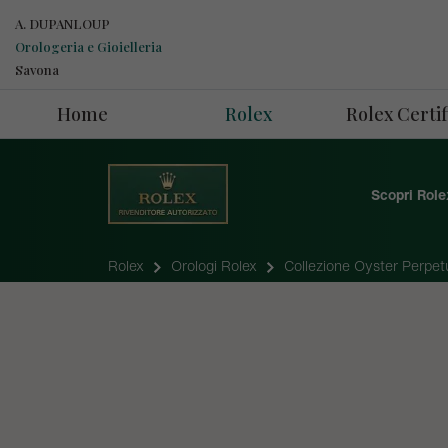
A. DUPANLOUP
Orologeria e Gioielleria
Savona
Home
Rolex
Rolex Cert
Scopri Role
Rolex
Orologi Rolex
Collezione Oyster Perpet