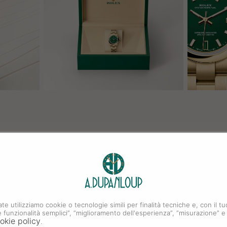
ate utilizziamo cookie o tecnologie simili per finalità tecniche e, con il
i e funzionalità semplici”, “miglioramento dell'esperienza”, “misurazione” e
okie policy
.