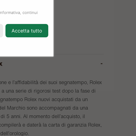
informativa, continui
Accetta tutto
x
one e l’affidabilità dei suoi segnatempo, Rolex
a una serie di rigorosi test dopo la fase di
egnatempo Rolex nuovi acquistati da un
o del Marchio sono accompagnati da una
di 5 anni. Al momento dell’acquisto, il
compilerà e daterà la carta di garanzia Rolex,
 dell’orologio.