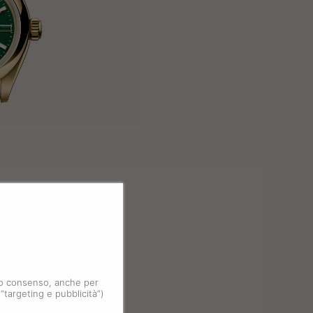
 tuo consenso, anche per
 “targeting e pubblicità”)