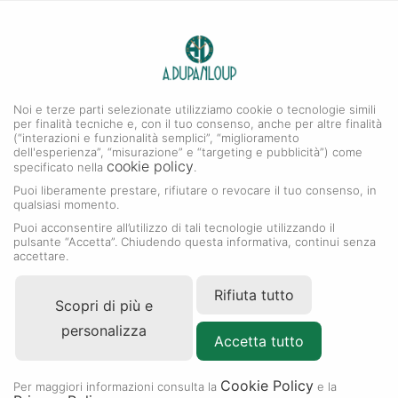
0
A. DUPANLOUP
Noi e terze parti selezionate utilizziamo cookie o tecnologie simili
per finalità tecniche e, con il tuo consenso, anche per altre finalità
(“interazioni e funzionalità semplici”, “miglioramento
dell'esperienza”, “misurazione” e “targeting e pubblicità”) come
cookie policy
specificato nella
.
Puoi liberamente prestare, rifiutare o revocare il tuo consenso, in
qualsiasi momento.
Puoi acconsentire all’utilizzo di tali tecnologie utilizzando il
pulsante “Accetta”. Chiudendo questa informativa, continui senza
accettare.
Rolex
Rifiuta tutto
Scopri di più e
Oyster Story
personalizza
Accetta tutto
Per saperne di più
Cookie Policy
Per maggiori informazioni consulta la
e la