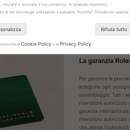
 rifiutare o revocare il tuo consenso, in qualsiasi momento.
zzo di tali tecnologie utilizzando il pulsante “Accetta”. Chiudendo questa 
rsonalizza
Rifiuta tutto
Cookie Policy
Privacy Policy
 consulta la
e la
.
La garanzia Role
Per garantire la precisi
sottopone ogni orologio 
assemblaggio. Tutti i s
rivenditore autorizzat
garanzia internazionale 
rivenditore autorizzato 
che attesta l’autenticità