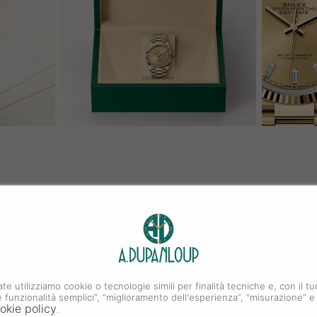
ate utilizziamo cookie o tecnologie simili per finalità tecniche e, con il
i e funzionalità semplici”, “miglioramento dell'esperienza”, “misurazione” e
okie policy
.