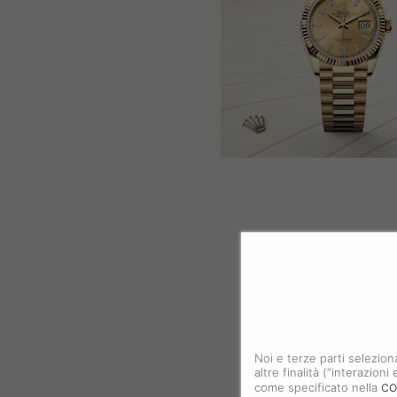
Noi e terze parti selezion
altre finalità (“interazion
co
come specificato nella