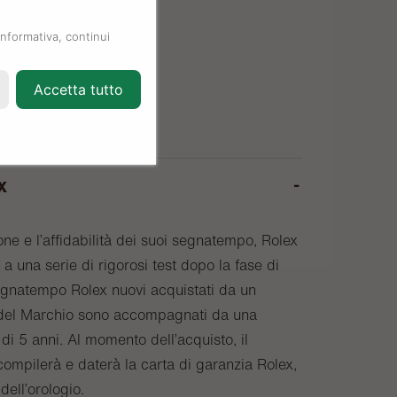
informativa, continui
Accetta tutto
x
one e l’affidabilità dei suoi segnatempo, Rolex
a una serie di rigorosi test dopo la fase di
egnatempo Rolex nuovi acquistati da un
o del Marchio sono accompagnati da una
di 5 anni. Al momento dell’acquisto, il
compilerà e daterà la carta di garanzia Rolex,
 dell’orologio.