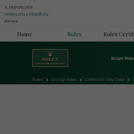
A. DUPANLOUP
Orologeria e Gioielleria
Savona
Home
Rolex
Rolex Cert
Scopri Role
Rolex
Orologi Rolex
Collezione Day-Date