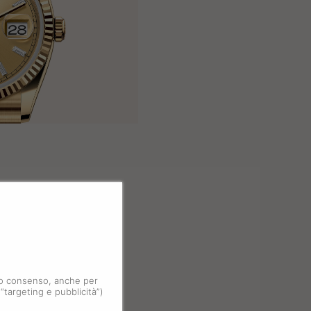
 tuo consenso, anche per
 “targeting e pubblicità”)