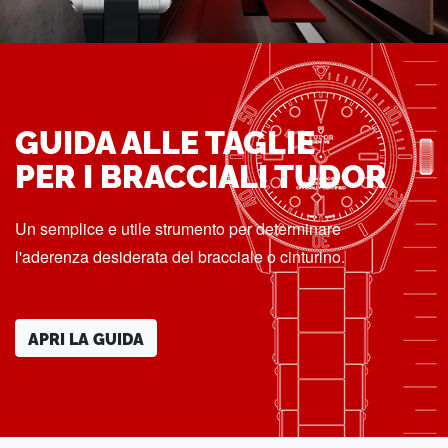
GUIDA ALLE TAGLIE
PER I BRACCIALI TUDOR
Un semplice e utile strumento per determinare
l'aderenza desiderata del bracciale o cinturino.
APRI LA GUIDA