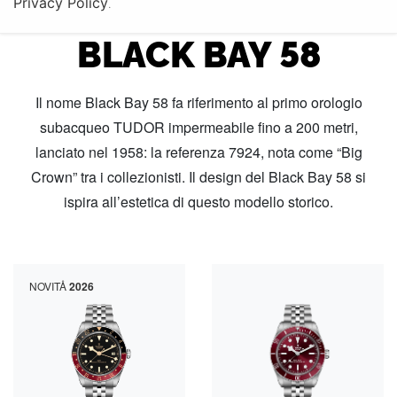
Privacy Policy
COLLEZIONE TUDOR
.
BLACK BAY 58
Il nome Black Bay 58 fa riferimento al primo orologio
subacqueo TUDOR impermeabile fino a 200 metri,
lanciato nel 1958: la referenza 7924, nota come “Big
Crown” tra i collezionisti. Il design del Black Bay 58 si
ispira all’estetica di questo modello storico.
NOVITÅ
2026