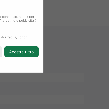
 tuo consenso, anche per
 “targeting e pubblicità”)
informativa, continui
Accetta tutto