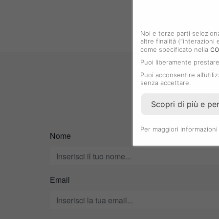
Noi e terze parti selezion
altre finalità (“interazion
co
come specificato nella
Puoi liberamente prestare,
Puoi acconsentire all’utili
senza accettare.
Scopri di più e pe
Per maggiori informazioni
Nome
Email