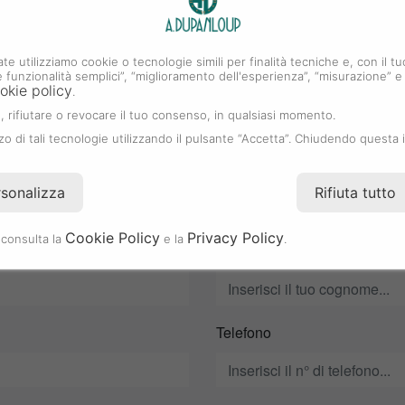
SCOPRI TUTTA LA COLLEZIONE TUDOR
ate utilizziamo cookie o tecnologie simili per finalità tecniche e, con il
i e funzionalità semplici”, “miglioramento dell'esperienza”, “misurazione” e
okie policy
.
 rifiutare o revocare il tuo consenso, in qualsiasi momento.
zzo di tali tecnologie utilizzando il pulsante “Accetta”. Chiudendo questa 
SEI INTERESSATO?
CONTATTACI
rsonalizza
Rifiuta tutto
Cookie Policy
Privacy Policy
 consulta la
e la
.
Cognome
Telefono