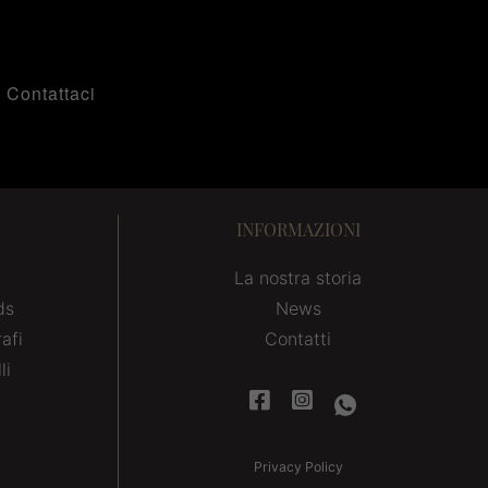
Contattaci
INFORMAZIONI
La nostra storia
ds
News
afi
Contatti
li
Privacy Policy