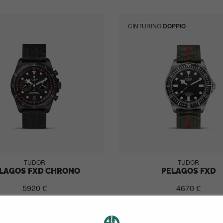
CINTURINO
DOPPIO
TUDOR
TUDOR
LAGOS FXD CHRONO
PELAGOS FXD
5920 €
4670 €