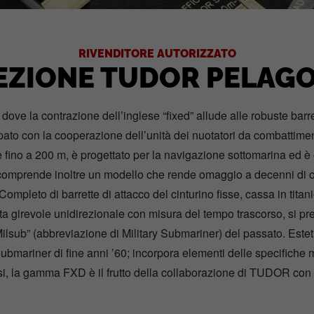
RIVENDITORE AUTORIZZATO
EZIONE TUDOR PELAGO
ove la contrazione dell’inglese “fixed” allude alle robuste barret
ppato con la cooperazione dell’unità dei nuotatori da combattime
fino a 200 m, è progettato per la navigazione sottomarina ed è ot
omprende inoltre un modello che rende omaggio a decenni di 
mpleto di barrette di attacco del cinturino fisse, cassa in titani
tta girevole unidirezionale con misura del tempo trascorso, si p
ilsub” (abbreviazione di Military Submariner) del passato. Esteti
ariner di fine anni ’60; incorpora elementi delle specifiche mili
si, la gamma FXD è il frutto della collaborazione di TUDOR con 