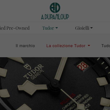
Tudor
Gioielli
fied Pre-Owned
Il marchio
La collezione Tudor
Tud