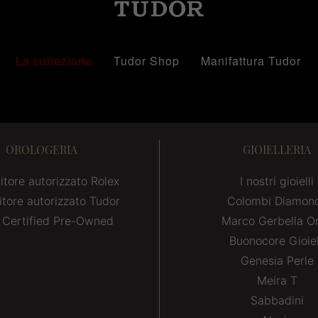
La collezione
Tudor Shop
Manifattura Tudor
OROLOGERIA
GIOIELLERIA
itore autorizzato Rolex
I nostri gioielli
itore autorizzato Tudor
Colombi Diamon
 Certified Pre-Owned
Marco Gerbella Or
Buonocore Gioiel
Genesia Perle
Meira T
Sabbadini