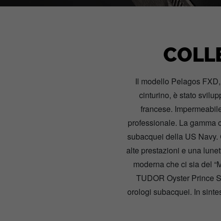
COLL
Il modello Pelagos FXD, d
cinturino, è stato svilu
francese. Impermeabile 
professionale. La gamma c
subacquei della US Navy. Co
alte prestazioni e una lune
moderna che ci sia del “M
TUDOR Oyster Prince Subm
orologi subacquei. In sinte