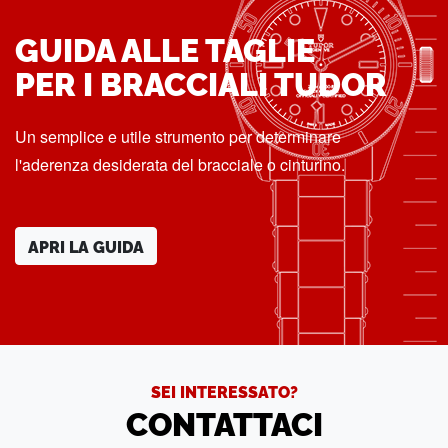
GUIDA ALLE TAGLIE
PER I BRACCIALI TUDOR
Un semplice e utile strumento per determinare
l'aderenza desiderata del bracciale o cinturino.
APRI LA GUIDA
SEI INTERESSATO?
CONTATTACI