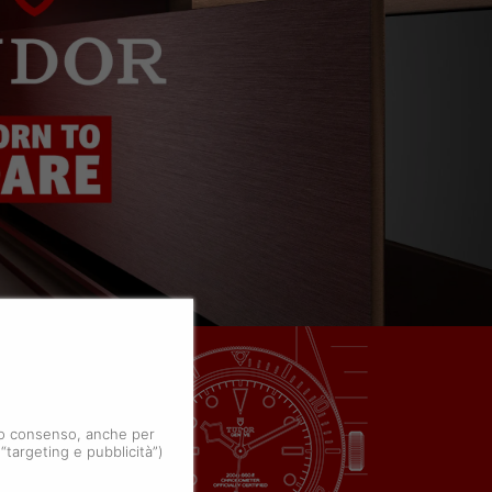
 tuo consenso, anche per
 “targeting e pubblicità”)