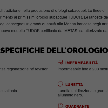
i tradizione nella produzione di orologi subacquei. Le linee d’in
erimento ai primissimi orologi subacquei TUDOR. Le lancette dall
logi consegnati in grandi quantità alla Marina francese negli ann
nuovo modello TUDOR certificato dal METAS, caratterizzato da
SPECIFICHE DELL'OROLOGIO
IMPERMEABILITÀ
enza registrazione né revisioni
Impermeabile fino a 200 metri
LUNETTA
 e satinata.
Lunetta unidirezionale gradua
alluminio nero.
QUADRANTE