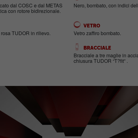
ificato dal COSC e dal METAS
Nero, bombato, con indici dell
a con rotore bidirezionale.
VETRO
a rosa TUDOR in rilievo.
Vetro zaffiro bombato.
BRACCIALE
Bracciale a tre maglie in accia
chiusura TUDOR “T?fit” .