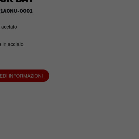
1A0NU-0001
n acciaio
 in acciaio
IEDI INFORMAZIONI