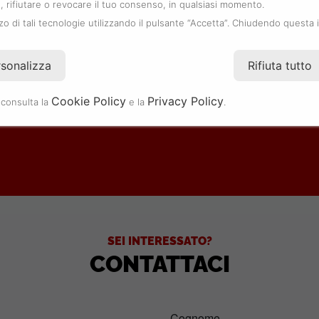
 rifiutare o revocare il tuo consenso, in qualsiasi momento.
zzo di tali tecnologie utilizzando il pulsante “Accetta”. Chiudendo questa 
.
rsonalizza
Rifiuta tutto
Cookie Policy
Privacy Policy
 consulta la
e la
.
SEI INTERESSATO?
CONTATTACI
Cognome