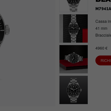
M7941A
Cassa i
41 mm
Bracciale
4960 €
RICH