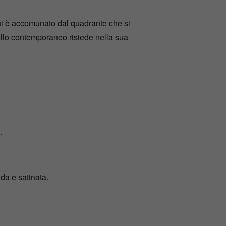
 cui è accomunato dal quadrante che si
ello contemporaneo risiede nella sua
.
ida e satinata.