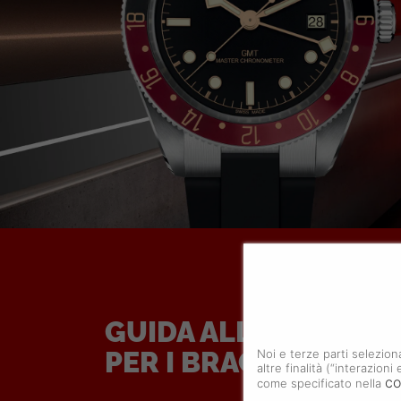
GUIDA ALLE TAGLIE
PER I BRACCIALI TU
Noi e terze parti selezion
altre finalità (“interazion
co
come specificato nella