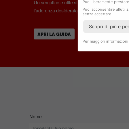
Un semplice e utile strumento per determinare
Puoi liberamente prestare,
Puoi acconsentire all’utili
l'aderenza desiderata del bracciale o cinturino
senza accettare.
Scopri di più e pe
APRI LA GUIDA
Per maggiori informazioni
Nome