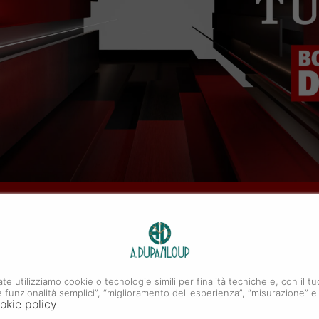
DOR
ate utilizziamo cookie o tecnologie simili per finalità tecniche e, con il
i e funzionalità semplici”, “miglioramento dell'esperienza”, “misurazione” e
okie policy
.