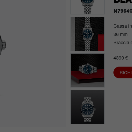
M79640
Cassa i
36 mm
Bracciale
4390 €
RICH