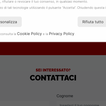
 rifiutare o revocare il tuo consenso, in qualsiasi momento.
zzo di tali tecnologie utilizzando il pulsante “Accetta”. Chiudendo questa 
.
rsonalizza
Rifiuta tutto
Cookie Policy
Privacy Policy
 consulta la
e la
.
SEI INTERESSATO?
CONTATTACI
Cognome