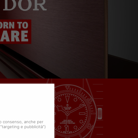
 tuo consenso, anche per
 “targeting e pubblicità”)