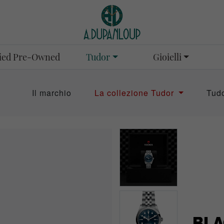
Tudor
Gioielli
fied Pre-Owned
Il marchio
La collezione Tudor
Tud
BLA