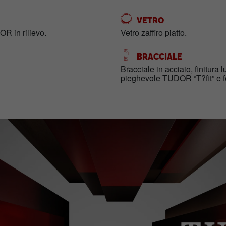
VETRO
OR in rilievo.
Vetro zaffiro piatto.
BRACCIALE
Bracciale in acciaio, finitura 
pieghevole TUDOR “T?fit” e f