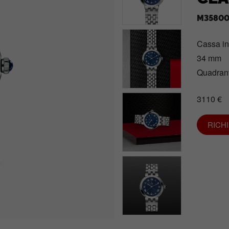
M35800
Cassa i
34 mm
Quadrant
3110 €
RICH