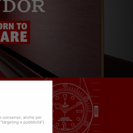
 tuo consenso, anche per
 “targeting e pubblicità”)