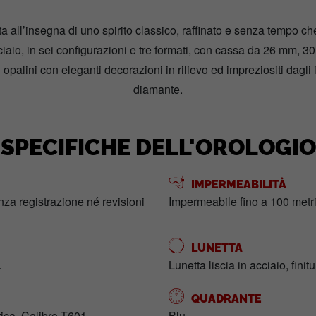
a all’insegna di uno spirito classico, raffinato e senza tempo che 
aio, in sei configurazioni e tre formati, con cassa da 26 mm, 3
opalini con eleganti decorazioni in rilievo ed impreziositi dagli i
diamante.
SPECIFICHE DELL'OROLOGIO
IMPERMEABILITÀ
enza registrazione né revisioni
Impermeabile fino a 100 metri
LUNETTA
.
Lunetta liscia in acciaio, finit
QUADRANTE
ca, Calibro T601.
Blu.