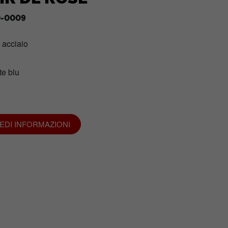
-0009
n acciaio
e blu
IEDI INFORMAZIONI